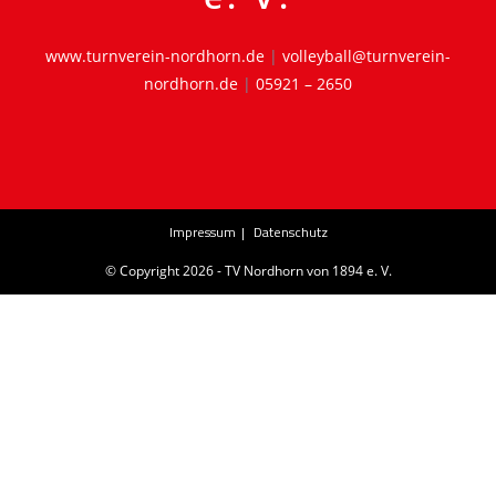
www.turnverein-nordhorn.de
|
volleyball@turnverein-
nordhorn.de
|
05921 – 2650
Impressum
Datenschutz
© Copyright 2026 - TV Nordhorn von 1894 e. V.